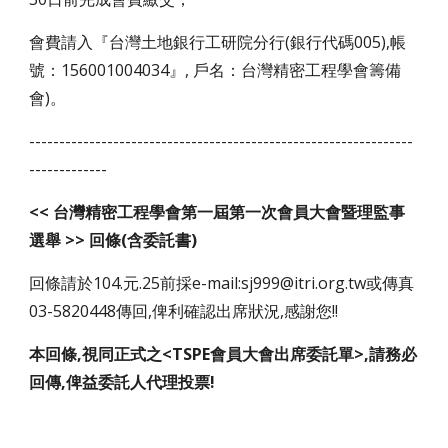
會費請入『台灣土地銀行工研院分行(銀行代碼005),帳
號：156001004034』, 戶名：台灣精密工程學會籌備
會)。
----------------------------------------------------------------
-------------
<< 台灣精密工程學會第一屆第一次會員大會暨理監事
選舉 >> 回條(含委託書)
回條請於104.元.25前採e-mail:sj999@itri.org.tw或傳真
03-5820448傳回,俾利確認出席狀況,感謝您!!
本回條,視同正式之<TSPE會員大會出席委託單>,請務必
回傳,俾益委託人代理投票!