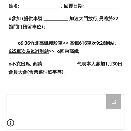
姓名:____________________ , 回覆日期:_________________
o參加 (提供車號 ____________ 加速大門放行,另將於22
館門口預留車位) ;
o9:36竹北高鐵接駁車<< 高鐵
616車次9:26到站,
625車次為9:31到站
>> o回乘高鐵
o不克出席, 商請_________________代表本人參加1月30日
會員大會(含票選理監事等)。