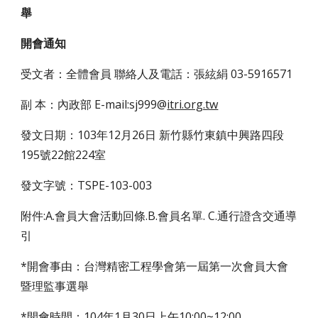
舉
開會通知
受文者：全體會員 聯絡人及電話：張絃絹 03-5916571
副 本：內政部 E-mail:sj999@
itri.org.tw
發文日期：103年12月26日 新竹縣竹東鎮中興路四段
195號22館224室
發文字號：TSPE-103-003
附件:A.會員大會活動回條.B.會員名單. C.通行證含交通導
引
*開會事由：台灣精密工程學會第一屆第一次會員大會
暨理監事選舉
*開會時間：104年1月30日上午10:00~12:00