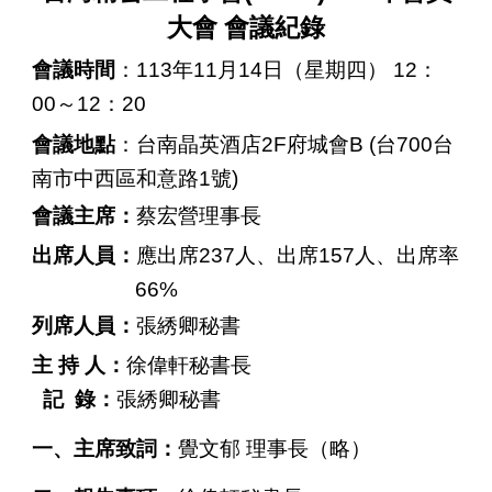
大會
會議紀錄
113
11
14
12
會議時間
：
年
月
日（星期四）
：
00
12
20
～
：
2F
B (
700
會議地點
：台南晶英酒店
府城會
台
台
1
)
南市中西區和意路
號
會議主席：
蔡宏營理事長
237
157
出席人員：
應出席
人、出席
人、出席率
66%
列席人員：
張綉卿秘書
主
持
人：
徐偉軒秘書長
記
錄：
張綉卿秘書
一、主席致詞：
覺文郁
理事長（略）