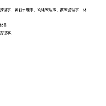
勝理事、黃智永理事、劉建宏理事、蔡宏營理事、林
秘書
憲理事、