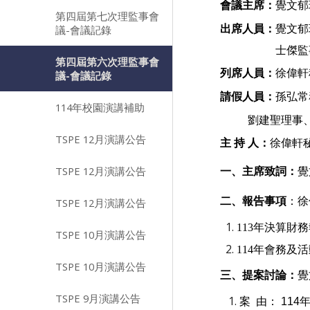
會議主席：
覺文郁
第四屆第七次理監事會
出席人員：
覺文郁
議-會議記錄
士傑監
第四屆第六次理監事會
列席人員：
徐偉軒
議-會議記錄
請假人員：
孫弘常
114年校園演講補助
劉建聖理事
TSPE 12月演講公告
主 持 人：
徐
TSPE 12月演講公告
一、主席致詞：
覺
二、報告事項
：徐
TSPE 12月演講公告
113年決算財
TSPE 10月演講公告
114年會務及
TSPE 10月演講公告
三、提案討論：
覺
TSPE 9月演講公告
案 由： 11