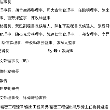
理事長
理事長、胡竹生榮譽理事、周大鑫常務理事、任貽明理事、陳來
事、曹芳海監事、陳政雄監事
秘書長、黃甦副秘書長候選人、陳柏宇副秘書長候選人、張綉卿
務理事、陳亮嘉常務理事、饒達仁常務理事、丁邦安理事、李昇
、蔡佳霖理事、朱俊勳常務監事、張禎元監事
偉軒秘書長
記 錄：
張綉卿
文郁理事長（略）
偉軒秘書長
務報告
活動規劃報告
文郁理事長、徐偉軒秘書長
4年精密工程獎章/傑出工程師獎/精密工程傑出教學獎主任委員遴選