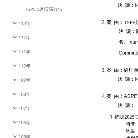
決 議：
TSPE 5月演講公告
案 由：
TSP
113年
決 議：同意由
112年
名、Inter
111年
Commit
110年
案 由：經理
決 議：
109年
108年
案 由：ASP
決 議：
107年
確認202
106年
時間：
地點
105年