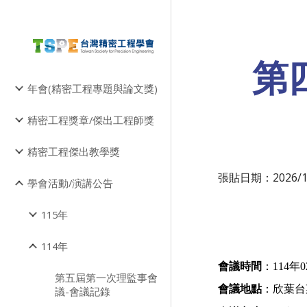
Sk
第
年會(精密工程專題與論文獎)
精密工程獎章/傑出工程師獎
精密工程傑出教學獎
張貼日期：202
6
/
學會活動/演講公告
115年
114年
會議時間
：114年
第五屆第一次理監事會
會議地點
：欣葉台
議-會議記錄