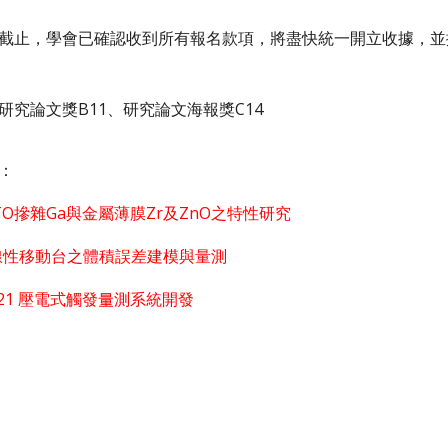
截止，學會已確認收到所有報名款項，將盡快統一開立收據，並
、研究論文獎B11、研究論文海報獎C14
：
 ITO摻雜Ga與金屬薄膜Zr及ZnO之特性研究
 線性移動台之體積誤差建模與量測
C21 壓電式觸發量測系統開發