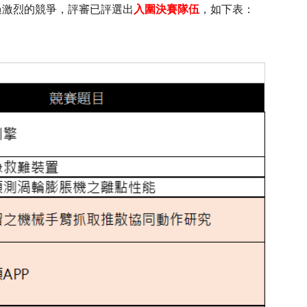
經過激烈的競爭，評審已評選出
入圍決賽隊伍
，如下表：