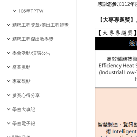
感謝您參加
112
106年TPTW
【大專專題獎】
精密工程獎章/傑出工程師獎
精密工程傑出教學獎
學會活動/演講公告
產業脈動
專家觀點
參賽心得分享
學會大事記
學會電子報