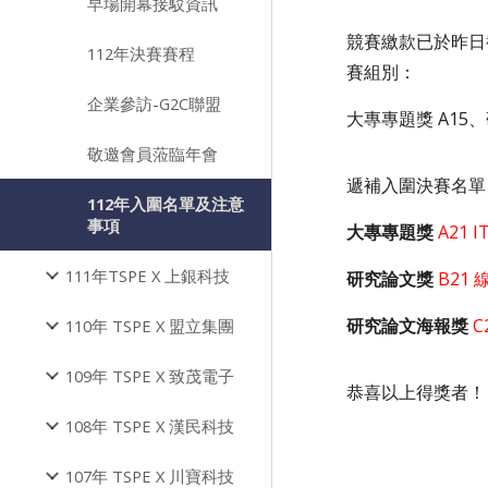
早場開幕接駁資訊
競賽繳款已於昨日
112年決賽賽程
賽組別：
企業參訪-G2C聯盟
大專專題獎 A15
敬邀會員蒞臨年會
遞補入圍決賽名單
112年入圍名單及注意
事項
大專專題獎
A21
111年TSPE X 上銀科技
研究論文獎
B21
研究論文海報獎
110年 TSPE X 盟立集團
109年 TSPE X 致茂電子
恭喜以上得獎者！
108年 TSPE X 漢民科技
107年 TSPE X 川寶科技