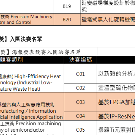
獎】入圍決賽名單