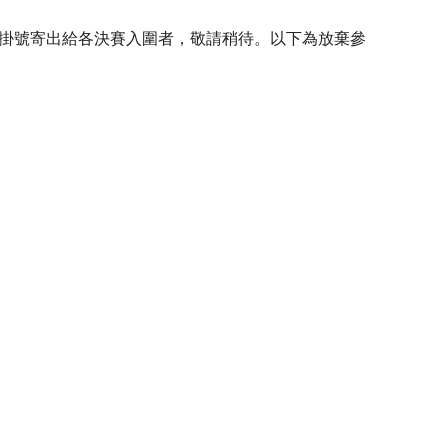
掛號寄出給各決賽入圍者，敬請稍待。以下為放棄參