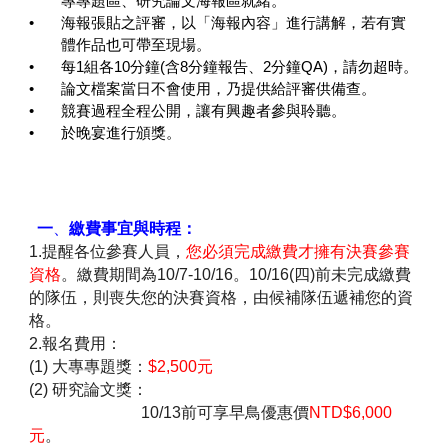
專專題區、研究論文海報區就緒。
•
海報張貼之評審，以「海報內容」進行講解，若有實
體作品也可帶至現場。
•
每1組各10分鐘(含8分鐘報告、2分鐘QA)，請勿超時。
•
論文檔案當日不會使用，乃提供給評審供備查。
•
競賽過程全程公開，讓有興趣者參與聆聽。
•
於晚宴進行頒獎。
一
、
繳費事宜與時程：
1.提醒各位參賽人員，
您必須完成繳費才擁有決賽參賽
資格
。繳費期間為10/7-10
/16
。10/
16
(
四
)前未完成繳費
的隊伍，則喪失您的決賽資格，由候補隊伍遞補您的資
格。
2.報名費用：
(1) 大專專題獎：
$2,500元
(2) 研究論文獎：
10/
13
前可享早鳥優惠價
NTD$6,000
元
。