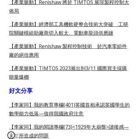
【產業脈動】Renishaw 將於 TIMTOS 展現製程控制大
佈局
【產業脈動】經濟部工具機軟硬整合技術大突破 工研
院關鍵模組助廠商切入航太、電動車龍頭供應鏈
【產業脈動】Renishaw 製程控制技術 於汽車零組件
廠的絕佳應用
【產業脈動】TIMTOS 2023展出到3/11 國際買主採購
能量爆棚
好文分享
【李家同】我的教育專欄(401)英國首相承認英國學生的
數學能力低落—值得我國政府注意
【李家同】我的閱讀專欄(73)<1929年大崩盤>讀後感—
貪婪所造成的問題