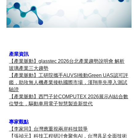
產業資訊
【產業脈動】glasstec 2026台北產業趨勢說明會 解析
玻璃產業三大趨勢
【產業脈動】工研院攜手AUVSI推動Green UAS認可評
鑑，助玫無人機產業接軌國際市場，漢翔率先導入測試
驗證
【產業脈動】西門子於COMPUTEX 2026展示AI結合數
位雙生，驅動車用電子智慧製造新世代
專家觀點
【李家同】台灣應重視兩岸科技競爭
【張禎元】科技工程研討會聚焦AI，台灣具足全面技術