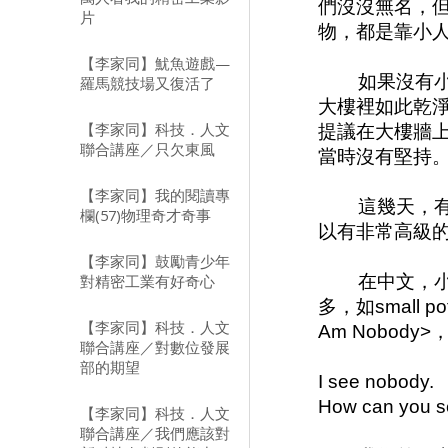
們沒沒無名，
片
物，都是靠小
【李家同】魷魚遊戲—
如果沒有
羅馬競技場又復活了
大樓裡如此乾
【李家同】科技．人文
提議在大樓牆
聯合講座／只欠東風
當時沒有堅持
【李家同】我的閱讀專
這幾天，
欄(57)物理奇才奇事
以有非常高級
【李家同】鼓勵青少年
對精密工業有好奇心
在中文，
多，如small
【李家同】科技．人文
Am Nobo
聯合講座／對數位發展
部的期望
I see nobody.
How can you 
【李家同】科技．人文
聯合講座／我們應該對