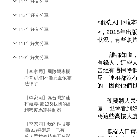
114年好文分享
113年好文分享
<低端人口>這
112年好文分享
>，2018年出
狀況，有些照
111年好文分享
誰都知道
110年好文分享
有錢人，這些人
曾經有過掃除
【李家同】國際觀專欄
(200)我們不能完全依靠
屋，連租都沒
法律了
的，因此他們也
【李家同】為台灣加油
硬要將人民
打氣專欄(235)我國的高
廈，也會看到
精密度馬達控制器
將這些高樓大
【李家同】我的科技專
欄(83)好消息—已有一
低端人口實
萬人看我的精密工業影