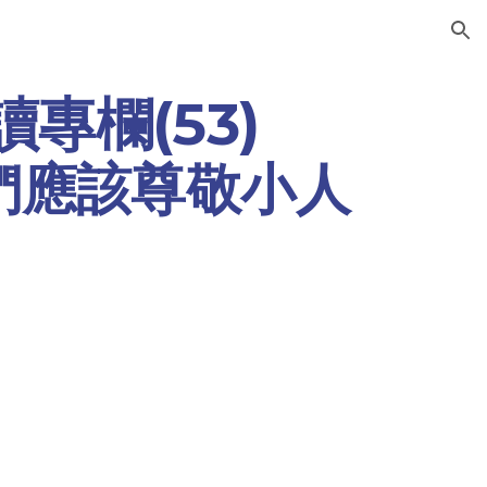
ion
專欄(53)
們應該尊敬小人