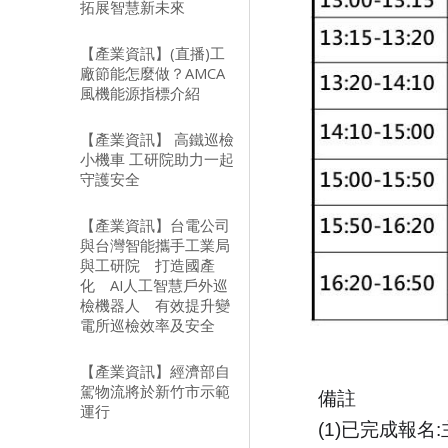
拓展智慧新未來
【產業資訊】(直播)工
廠節能怎麼做？AMCA
風機能源指標介紹
【產業資訊】 高鐵巡檢
小機車 工研院助力一起
守護安全
【產業資訊】台電公司
與台灣智能攜手工業局
與工研院 打造國產
化 AI人工智慧戶外巡
檢機器人 有效提升變
電所巡檢效率及安全
【產業資訊】經濟部自
駕物流將於新竹市示範
備註
運行
(1)已完成報