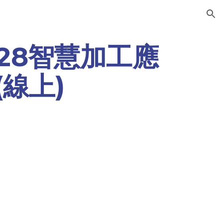
ion
/28智慧加工應
線上)