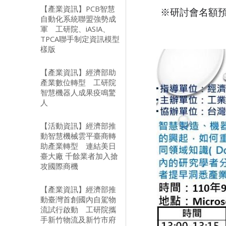
【產業資訊】PCB智慧
※研討會名額預
自動化系統聯盟強勢成
軍 工研院、iASIA、
TPCA聯手制定資訊模型
樣版
【產業資訊】經濟部助
產業數位轉型 工研院
智慧機器人成果疫鳴驚
人
【活動資訊】經濟部推
動智慧機械雲平臺商轉
助產業轉型 連結美日
臺大廠 千餘業者加入搶
攻國際商機
【產業資訊】經濟部推
動臺灣首創國內自駕物
流試行啟動 工研院攜
手新竹物流及新竹市府