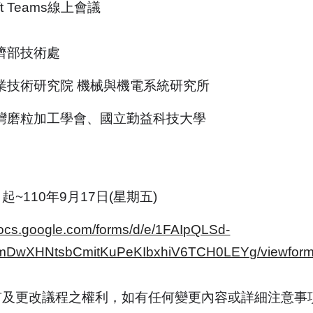
ft Teams線上會議
濟部技術處
業技術研究院 機械與機電系統研究所
灣磨粒加工學會、國立勤益科技大學
~110年9月17日(星期五)
/docs.google.com/forms/d/e/1FAIpQLSd-
pmDwXHNtsbCmitKuPeKIbxhiV6TCH0LEYg/viewfor
有及更改議程之權利，如有任何變更內容或詳細注意事