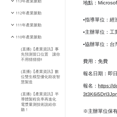
113年產業脈動
地點：Microso
112年產業脈動
▪指導單位：經
111年產業脈動
▪主辦單位：工
110年產業脈動
▪協辦單位：台
(直播)【產業資訊】事
先預測冒口位置 讓你
不用猜猜猜!!
費用：免費
(直播)【產業資訊】數
報名日期：即日起
位雙生模型優化助攻智
慧製造
報名：
https:/
(直播)【產業資訊】半
3t3K6i5DrI3J
導體製程良率再進化
電漿量測技術說給你
聽！
※主辦單位保