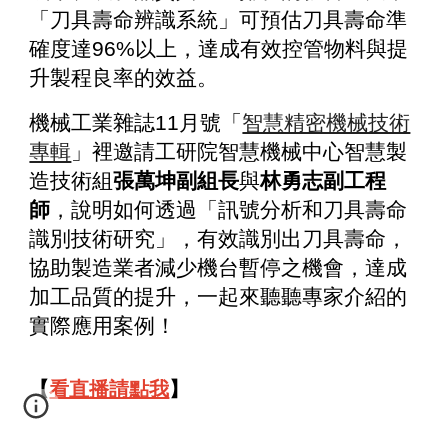
「刀具壽命辨識系統」可預估刀具壽命準
確度達96%以上，達成有效控管物料與提
升製程良率的效益。
機械工業雜誌11月號「
智慧精密機械技術
專輯
」裡邀請工研院智慧機械中心智慧製
造技術組
張萬坤副組長
與
林勇志副工程
師
，說明如何透過「訊號分析和刀具壽命
識別技術研究」，有效識別出刀具壽命，
協助製造業者減少機台暫停之機會，達成
加工品質的提升，一起來聽聽專家介紹的
實際應用案例！
【
看直播請點我
】