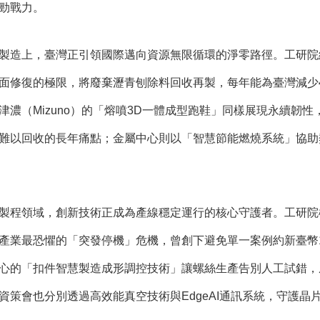
勁戰力。
製造上，臺灣正引領國際邁向資源無限循環的淨零路徑。工研院
面修復的極限，將廢棄瀝青刨除料回收再製，每年能為臺灣減少
津濃（Mizuno）的「熔噴3D一體成型跑鞋」同樣展現永續韌
難以回收的長年痛點；金屬中心則以「智慧節能燃燒系統」協助
製程領域，創新技術正成為產線穩定運行的核心守護者。工研院
產業最恐懼的「突發停機」危機，曾創下避免單一案例約新臺幣1
心的「扣件智慧製造成形調控技術」讓螺絲生產告別人工試錯，
資策會也分別透過高效能真空技術與EdgeAI通訊系統，守護晶