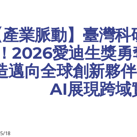
ip to main content
Skip to navigat
【產業脈動】
臺灣科
！2026愛迪生獎勇
造邁向全球創新夥伴
AI展現跨域
0
5
/
18