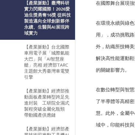
【產業脈動】臺灣科研
在國際舞台展現強
實力閃耀國際！2026愛
迪生獎勇奪16獎 從科技
製造邁向全球創新夥伴
在環境永續與綠色
永續、生醫與AI展現跨
域實力
用」，成功挑戰路
【產業脈動】台北國際
外，紡織所技轉美
車用電子展「城際氫能
解決高性能運動鞋
大巴」與「AI智慧座
艙」亮相 經濟部TARC
的關鍵影響力。
主題館大秀臺灣車電雙
引擎
在數位轉型與智慧
【產業脈動】經濟部推
動面板產業轉型跨足先
了半導體等高精密
進封裝 工研院全濕式
製程突破金屬化瓶頸
慧。此外，金屬中
帶動國產供應鏈
域中，印能科技與
【產業脈動】經濟部產
業技術司推動工具機AI