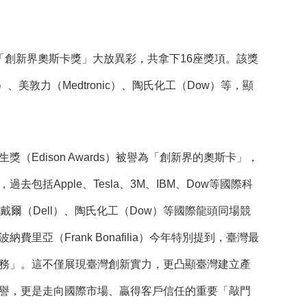
灣再度在「創新界奧斯卡獎」大放異彩，共拿下16座獎項。該獎
美敦力（Medtronic）、陶氏化工（Dow）等，顯
Edison Awards）被譽為「創新界的奧斯卡」，
括Apple、Tesla、3M、IBM、Dow等國際科
爾（Dell）、陶氏化工（Dow）等國際龍頭同場競
（Frank Bonafilia）今年特別提到，臺灣最
務」。這不僅展現臺灣創新實力，更凸顯臺灣建立產
譽，更是走向國際市場、贏得客戶信任的重要「敲門