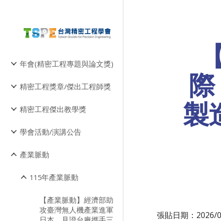
Sk
年會(精密工程專題與論文獎)
際
精密工程獎章/傑出工程師獎
製
精密工程傑出教學獎
學會活動/演講公告
產業脈動
115年產業脈動
【產業脈動】經濟部助
攻臺灣無人機產業進軍
張貼日期：2026/
日本，見證台廠攜手三