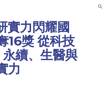
ion
研實力閃耀國
奪16獎 從科技
 永續、生醫與
實力