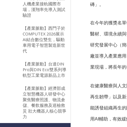
人機產業接軌國際市
磚」。
場，漢翔率先導入測試
驗證
在今年的獲獎名單
【產業脈動】西門子於
COMPUTEX 2026展示
醫材、環境永續與
AI結合數位雙生，驅動
車用電子智慧製造新世
研究發展中心（簡
代
廠並導入產業應用
【產業脈動】台達DIN
業現場，將長年的
Pro與DIN Eco雙系列導
軌型工業電源新品上市
在健康醫療與人文
【產業脈動】經濟部成
立智慧機器人研發中心
再生韌帶」以及新
聚焦醫療照護、物流倉
儲、餐飲服務及巡檢救
能誘發組織再生的
災 壯大機器人核心競爭
力
用AI輔助，有效