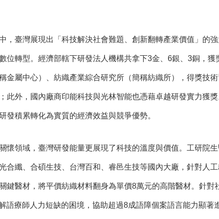
中，臺灣展現出「科技解決社會難題、創新翻轉產業價值」的強
數位轉型。經濟部轄下研發法人機構共拿下3金、6銀、3銅，
稱金屬中心）、紡織產業綜合研究所（簡稱紡織所），得獎技術
；此外，國內廠商印能科技與光林智能也憑藉卓越研發實力獲獎
研發積累轉化為實質的經濟效益與競爭優勢。
關懷領域，臺灣研發能量更展現了科技的溫度與價值。工研院生
光合纖、合碩生技、台灣百和、睿邑生技等國內大廠，針對人工
關鍵醫材，將平價紡織材料翻身為單價8萬元的高階醫材。針對
緩解語療師人力短缺的困境，協助超過8成語障個案語言能力顯著