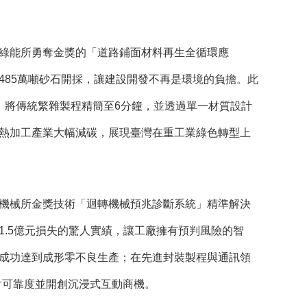
綠能所勇奪金獎的「道路鋪面材料再生全循環應
485萬噸砂石開採，讓建設開發不再是環境的負擔。此
性，將傳統繁雜製程精簡至6分鐘，並透過單一材質設計
熱加工產業大幅減碳，展現臺灣在重工業綠色轉型上
機械所金獎技術「迴轉機械預兆診斷系統」精準解決
.5億元損失的驚人實績，讓工廠擁有預判風險的智
成功達到成形零不良生產；在先進封裝製程與通訊領
片可靠度並開創沉浸式互動商機。