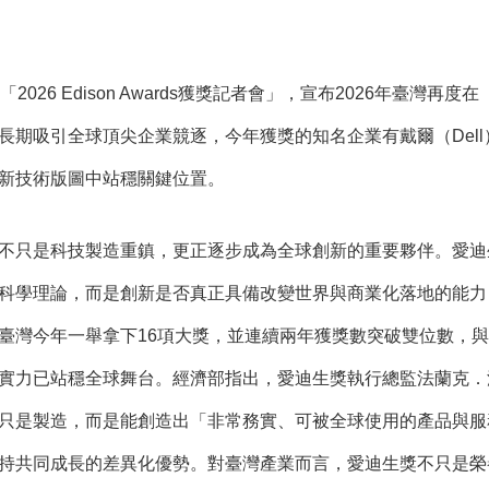
「2026 Edison Awards獲獎記者會」，宣布2026年臺
期吸引全球頂尖企業競逐，今年獲獎的知名企業有戴爾（Dell）、
新技術版圖中站穩關鍵位置。
不只是科技製造重鎮，更正逐步成為全球創新的重要夥伴。愛迪生獎（
學理論，而是創新是否真正具備改變世界與商業化落地的能力，過去包
臺灣今年一舉拿下16項大獎，並連續兩年獲獎數突破雙位數，與戴
力已站穩全球舞台。經濟部指出，愛迪生獎執行總監法蘭克．波納費里亞
只是製造，而是能創造出「非常務實、可被全球使用的產品與服
持共同成長的差異化優勢。對臺灣產業而言，愛迪生獎不只是榮