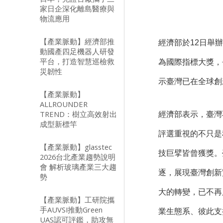
家日企深化離島醫療與
物流應用
【產業脈動】經濟部推
經濟部於12日舉辦
動國產四足機器人研發
平台，打造智慧巡檢救
為國際指標大獎，長
災韌性
示臺灣已在全球創
【產業脈動】
ALLROUNDER
TREND：樹立高效射出
經濟部表示，臺灣
成型新標竿
評選重視的不只是科
【產業脈動】glasstec
技巨擘皆曾獲獎。
2026台北產業趨勢說明
會 解析玻璃產業三大趨
逐，展現臺灣創新實
勢
大的轉變，已不再
【產業脈動】工研院攜
手AUVSI推動Green
業生態系、彼此支
UAS認可評鑑，助攻無