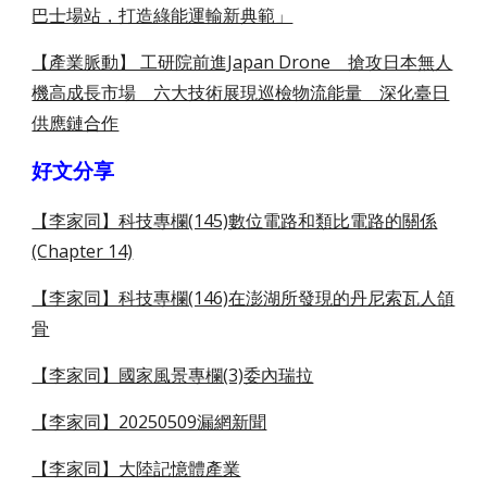
巴士場站，打造綠能運輸新典範」
【產業脈動】 工研院前進Japan Drone 搶攻日本無人
機高成長市場 六大技術展現巡檢物流能量 深化臺日
供應鏈合作
好文分享
【李家同】科技專欄(145)數位電路和類比電路的關係
(Chapter 14)
【李家同】科技專欄(146)在澎湖所發現的丹尼索瓦人頜
骨
【李家同】國家風景專欄(3)委內瑞拉
【李家同】20250509漏網新聞
【李家同】大陸記憶體產業