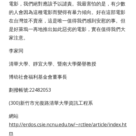
電影，我們絕對應該予以譴責。我最害怕的是，有少數
的人會因為這種電影而變得有暴力傾向。好在這部電影
在台灣並不賣座，這是唯一值得我們感到安慰的事。但
是好萊塢一再地推出如此惡劣的電影，實在值得我們大
家注意。
李家同
清華大學、靜宜大學、暨南大學榮譽教授
博幼社會福利基金會董事長
劃撥帳號:22482053
(300)新竹市光復路清華大學資訊工程系
網站
http://erdos.csie.ncnu.edu.tw/~rctlee/article/index.ht
m