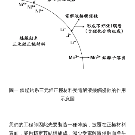
圖一 鎳錳鈷系三元鋰正極材料受電解液接觸侵蝕的作用
示意圖
我們的工程師因此先要製造一種薄膜，披覆在正極材料
表面，能夠穩定其結構組成，減少受電解液侵蝕而產生