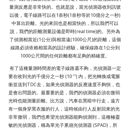
量測反應是非常快的。也就是說，當光偵測器收到訊號
以後，電子線路可以在1奈秒(1奈秒等於10億分之一秒)
中算出距離。光的來回也是相當快的，所以我們可以
說，我們的距離測量設備是即時(real time)的。另外為
了偵測相當近(1公分)與相當遠(1000公尺)的距離，這個
線路必須依賴相當高的設計經驗，確保線路在1公分到
1000公尺間的任何距離都有足夠的精確度。
有了這種量測時間差的電子線路還不夠，光偵測器一定
要在收到光的千億分之一秒 (10
) 內，把光轉換成電脈
-11
衝並送到TDC去，如果光偵測器的反應速度不夠快，也
是會出問題的。最重要的是，我們的偵測器必須在微弱
光時也能測量距離。比方說，汽車在黑暗中行走，遠方
有一個身穿黑衣服的行人，這時候由行人反射回來的光
非常微弱，我們也希望光偵測器能夠偵測到，這種極靈
敏的光偵測器，稱為單光子累崩光偵測器 (SPAD)，所