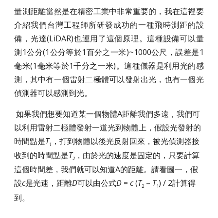
量測距離當然是在精密工業中非常重要的，我在這裡要
介紹我們台灣工程師所研發成功的一種飛時測距的設
備，光達(LiDAR)也運用了這個原理。這種設備可以量
測1公分(1公分等於1百分之一米)~1000公尺，誤差是1
毫米(1毫米等於1千分之一米)。這種儀器是利用光的感
測，其中有一個雷射二極體可以發射出光，也有一個光
偵測器可以感測到光。
如果我們想要知道某一個物體A距離我們多遠，我們可
以利用雷射二極體發射一道光到物體上，假設光發射的
時間點是
T
，打到物體以後光反射回來，被光偵測器接
1
收到的時間點是
T
，由於光的速度是固定的，只要計算
2
這個時間差，我們就可以知道A的距離。請看圖一，假
設
c
是光速，距離
D
可以由公式
D
=
c
(
T
–
T
) / 2計算得
2
1
到。