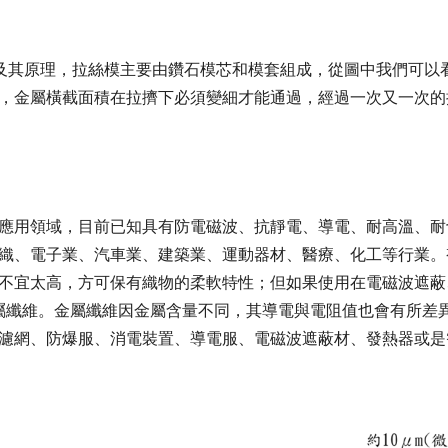
)及其原理，拉絲模主要由鑽石模芯和模套組成，從圖中我們可
，金屬橫截面積在拉擠下必須變細才能通過，經過一次又一次的
應用領域，目前已知具有防電磁波、抗靜電、導電、耐高溫、耐
織、電子業、汽車業、建築業、運動器材、醫療、化工等行業。
不宜太高，方可保有織物的柔軟特性；但如果使用在電磁波遮蔽
金屬纖維。金屬纖維因金屬含量不同，其導電與電阻值也會有所差
濾網、防爆服、消電裝置、導電服、電磁波遮蔽材、發熱器或是