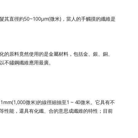
直徑約50~100μm(微米)，當人的手觸摸的纖維是
化的原料竟然使用的是金屬材料，包括金、銀、銅、
以不鏽鋼纖維應用最廣。
由1mm(1,000微米)的線徑細抽至1 ~ 40微米。它具有不
等性能，還具有化纖、合的意思成纖維的特性；目前