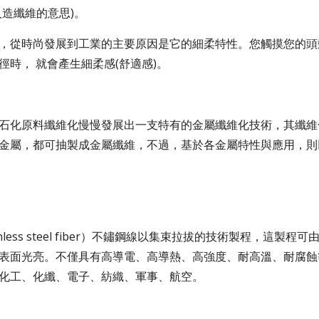
人造纖維的意思)。
，從時尚發展到工業的主要原因是它的細柔特性。您觸摸您的頭髮其
徑時， 就會產生細柔感(舒適感)。
石化原料纖維化慢慢發展出一支特有的金屬纖維化技術，其纖維
金屬，都可抽製成金屬纖維，不過，基於各金屬特性與應用，則
nless steel fiber）不鏽鋼線以集束拉拔的技術製程，這製程可
表面光亮。不僅具有高導電、高導熱、高強度、耐高溫、耐腐蝕
化工、化纖、電子、紡織、軍事、航空。