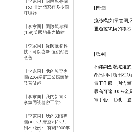
【李家同】國際觀專欄
(153)非洲國家有多少個
[原理]
呼吸器
拉絲模(如示意圖
【李家同】國際觀專欄
通過拉絲模的模芯
(158)美國的暴力情結
【李家同】從防疫看科
技：可以喜新 但仍然要
[應用]
念舊
不鏽鋼金屬纖維的
【李家同】我的教育專
產品則可應用在紡
欄(226)精密工業應該從
教育做起
電工作服，則含量
最高可達100%
【李家同】我的新書<
電手套、毛毯、過
李家同談精密工業>
【李家同】我的閱讀專
欄(41)<大賣空>和<大
到不能倒>─有關2008年