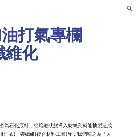
ion
加油打氣專欄
的纖維化
游為石化原料，經熔融狀態導入紡絲孔就能抽製造成
排汗衣)、碳纖維(複合材料工業)等，我們稱之為「人