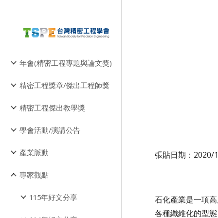
Sk
年會(精密工程專題與論文獎)
精密工程獎章/傑出工程師獎
精密工程傑出教學獎
學會活動/演講公告
產業脈動
張貼日期：2020/12/
專家觀點
115年好文分享
石化產業是一項高
各種纖維化的型態