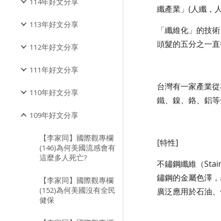
114年好文分享
纖產業」(人纖，
113年好文分享
「纖維化」的技術
頭髮的五分之一直
112年好文分享
111年好文分享
台灣有一家產業從
110年好文分享
鐵、鎳、鉻、鋁等
109年好文分享
【李家同】國際觀專欄
[特性]
(146)為何美國流感會有
這麼多人死亡?
不鏽鋼纖維（Stai
鏽鋼的金屬色澤，
【李家同】國際觀專欄
(152)為何美國沒有全民
廣泛應用於石油、
健保