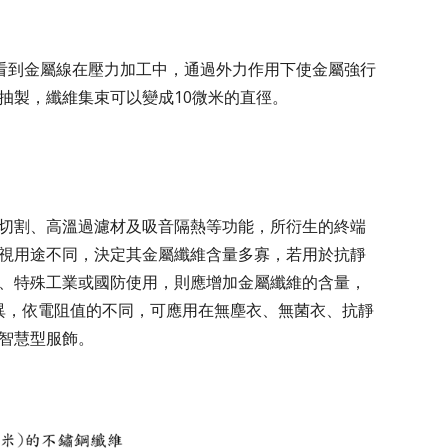
以看到金屬線在壓力加工中，通過外力作用下使金屬強行
抽製，纖維集束可以變成10微米的直徑。
切割、高溫過濾材及吸音隔熱等功能，所衍生的終端
視用途不同，決定其金屬纖維含量多寡，若用於抗靜
、特殊工業或國防使用，則應增加金屬纖維的含量，
異，依電阻值的不同，可應用在無塵衣、無菌衣、抗靜
智慧型服飾。