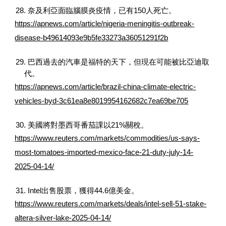
28. 奈及利亞面臨腦膜炎疫情，已有150人死亡。
https://apnews.com/article/nigeria-meningitis-outbreak-
disease-b49614093e9b5fe33273a36051291f2b
29. 巴西過去的汽車是福特的天下，但現在可能被比亞迪取
代。
https://apnews.com/article/brazil-china-climate-electric-
vehicles-byd-3c61ea8e8019954162682c7ea69be705
30. 美國將對墨西哥番茄課以21%關稅。
https://www.reuters.com/markets/commodities/us-says-
most-tomatoes-imported-mexico-face-21-duty-july-14-
2025-04-14/
31. Intel出售股票，獲得44.6億美金。
https://www.reuters.com/markets/deals/intel-sell-51-stake-
altera-silver-lake-2025-04-14/