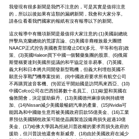
我發現有很多新聞是我們不注意的，可是其實是值得注意
的，所以以後如果有這類的漏網新聞，我會和大家分享。
請各位看看我們國家的報紙有沒有報導以下的新聞。
這次報導中有幾項新聞是最值得大家注意的:(1)美國副總統
抨擊烏克蘭總統的荒謬言論、(2)美國非裔種族最大團體
NAACP正式控告美國教育部廢止DEI(多元、平等和包容)政
策、(3)英國Haleon買下中國一個醫藥集團的股票、(6)俄羅
斯聲稱要達到美國所提議的和平協定並非易事、(7)英國、
義大利和日本將共同開發新型戰機，但義大利埋怨英國不
願意分享戰鬥機專案技術、(8)中國政府要求所有航空公司
不再購買波音客機、(9)習近平開始國是訪問馬來西亞、(10)
中國Cofco公司在巴西招募數十名員工、(11)歐盟和英國在
倫敦開會，決定援助蘇丹、(13)美國德州麻疹病例持續增
加、(14)Nissan減少美國最暢銷汽車的產量、(15)Nvidia可
能因為和中國做生意而被美國政府罰款55億美金、(16)工業
界預估美國關稅政策可能使晶圓製造設備商損失超過10億
美金、(17)哈佛大學因為拒絕川普政權的要求而損失政府的
援助，但川普說他還會有新威脅、(18)由於美國政府在減少