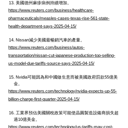
13. 美國德州麻疹病例持續增加。
https://www.reuters.com/business/healthcare-
pharmaceuticals/measles-cases-texas-rise-561-state-
health-department-says-2025-04-15/
14. Nissan減少美國最暢銷汽車的產量。
https://www.reuters.com/business/autos-
transportation/nissan-cut-japanese-production-top-selling-
us-model-due-tariffs-source-says-2025-04-15/
15. Nvidia可能因為和中國做生意而被美國政府罰款55億美
金。
https://www.reuters.com/technology/nvidia-expects-up-55-
billion-charge-first-quarter-2025-04-15/
16. 工業界預估美國關稅政策可能使晶圓製造設備商損失超
過10億美金。
https://www.reuters.com/technology/us-tariffs-may-cost-