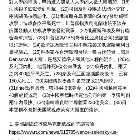
對大學的補助，申請進入加拿大大學的人數大幅增加、(19)
法國很多監獄受到攻擊、(20)阿爾及利亞驅逐法國外交官，
兩國關係持續惡化、(21)俄羅斯在烏克蘭的Sumy發動飛彈
攻擊，造成多位平民死亡，川普卻指責烏克蘭總統不該在
俄國發動大規模攻擊後發動戰爭、(22)俄羅斯和埃及舉行聯
合海軍演習、(23)川普認為CBS(哥倫比亞廣播公司)應該被
取消證照、(24)歐盟認為歐盟官員不應該參加俄羅斯勝利日
慶祝儀式、(25)科學家在台灣澎湖發現一種古代頜骨，屬於
Denisovans人種，是尼安德塔人和其他人種的混血、(26)奈
及利亞內亂，地雷炸死8位公車乘客、(27)蘇丹內亂，兩天
之內300位平民死亡、(28)奈及利亞面臨腦膜炎疫情，已有
150人死亡、(30)美國將對墨西哥番茄課以21%關稅、
(31)Intel出售股票，獲得44.6億美金、(32)中國和越南簽署
40個經貿協定、(33)中國寧德時代電池公司的第一季獲利創
兩年內最快、(34)南韓將資助半導體業230億美金、(35)日
本聲稱不會對美國關稅政策有大幅度的讓步。
1. 美國副總統抨擊烏克蘭總統的荒謬言論。
https://www.rt.com/news/615785-vance-zelensky-us-