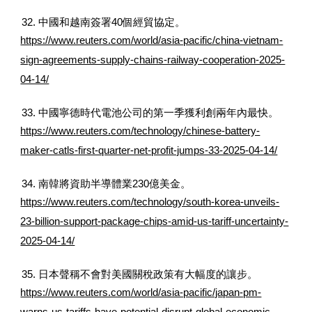
32. 中國和越南簽署40個經貿協定。
https://www.reuters.com/world/asia-pacific/china-vietnam-
sign-agreements-supply-chains-railway-cooperation-2025-
04-14/
33. 中國寧德時代電池公司的第一季獲利創兩年內最快。
https://www.reuters.com/technology/chinese-battery-
maker-catls-first-quarter-net-profit-jumps-33-2025-04-14/
34. 南韓將資助半導體業230億美金。
https://www.reuters.com/technology/south-korea-unveils-
23-billion-support-package-chips-amid-us-tariff-uncertainty-
2025-04-14/
35. 日本聲稱不會對美國關稅政策有大幅度的讓步。
https://www.reuters.com/world/asia-pacific/japan-pm-