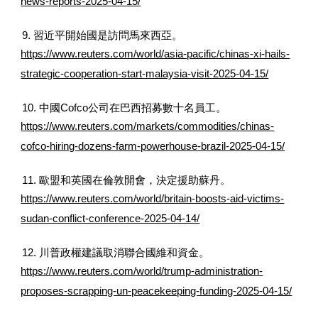
news-reports-2025-04-15/
9. 習近平開始國是訪問馬來西亞。
https://www.reuters.com/world/asia-pacific/chinas-xi-hails-
strategic-cooperation-start-malaysia-visit-2025-04-15/
10. 中國Cofco公司在巴西招募數十名員工。
https://www.reuters.com/markets/commodities/chinas-
cofco-hiring-dozens-farm-powerhouse-brazil-2025-04-15/
11. 歐盟和英國在倫敦開會，決定援助蘇丹。
https://www.reuters.com/world/britain-boosts-aid-victims-
sudan-conflict-conference-2025-04-14/
12. 川普政權建議取消聯合國維和資金。
https://www.reuters.com/world/trump-administration-
proposes-scrapping-un-peacekeeping-funding-2025-04-15/