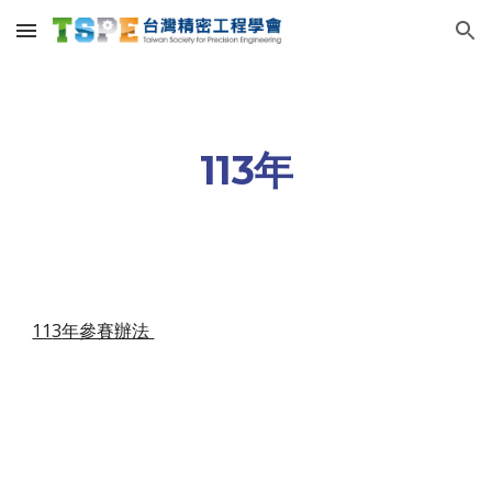
Skip to main content
Skip to navigation
11
3
年
11
3
年參賽辦法